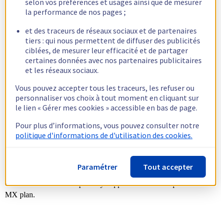
selon vos préférences et usages ainsi que de mesurer
la performance de nos pages ;
et des traceurs de réseaux sociaux et de partenaires
tiers : qui nous permettent de diffuser des publicités
TTY
3
Mars 23, 2023, 10:26
ciblées, de mesurer leur efficacité et de partager
certaines données avec nos partenaires publicitaires
et les réseaux sociaux.
Dans taches récentes j'ai ça :
Vous pouvez accepter tous les traceurs, les refuser ou
personnaliser vos choix à tout moment en cliquant sur
le lien « Gérer mes cookies » accessible en bas de page.
Pour plus d’informations, vous pouvez consulter notre
politique d'informations de d'utilisation des cookies.
Paramétrer
Tout accepter
Version texte : emailpro_tab_TASKS_SUSPEND_ACCOUNT
Ce client avait des mail pros il y a qq années et était repassé sur du
MX plan.