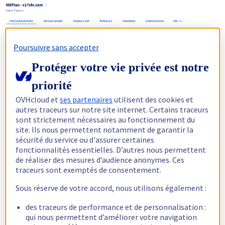
Poursuivre sans accepter
Protéger votre vie privée est notre
priorité
OVHcloud et
ses partenaires
utilisent des cookies et
autres traceurs sur notre site internet. Certains traceurs
Comment j'ai pu passer sur un MXPlan 1 hosting avec un MXPlan
sont strictement nécessaires au fonctionnement du
25 ?
site. Ils nous permettent notamment de garantir la
Tout est renouvellement auto.
sécurité du service ou d'assurer certaines
fonctionnalités essentielles. D’autres nous permettent
Quand je clique sur changer d'offre j'ai le message suivant :
de réaliser des mesures d’audience anonymes. Ces
traceurs sont exemptés de consentement.
Une erreur est survenue lors du chargement de la page.
Sous réserve de votre accord, nous utilisons également :
400 ; Plan mx_025 not found
des traceurs de performance et de personnalisation :
Code d'erreur : EU.manager-1.641c2177.32837.b68eaa4d-f886-
qui nous permettent d’améliorer votre navigation
4e56-8113-4d16604bffbf