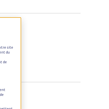
otre site
ent du
nt de
tent
 de
rmettent