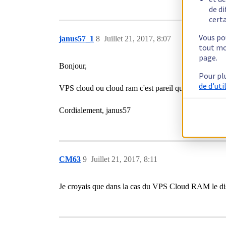
de di
certa
Vous pou
janus57_1
8
Juillet 21, 2017, 8:07
tout mo
page.
Bonjour,
Pour pl
de d'uti
VPS cloud ou cloud ram c'est pareil que que le clou
Cordialement, janus57
CM63
9
Juillet 21, 2017, 8:11
Je croyais que dans la cas du VPS Cloud RAM le d