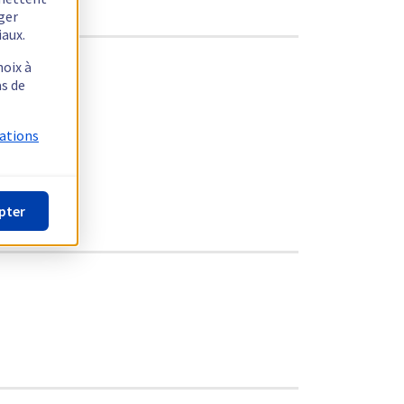
ager
iaux.
hoix à
as de
mations
pter