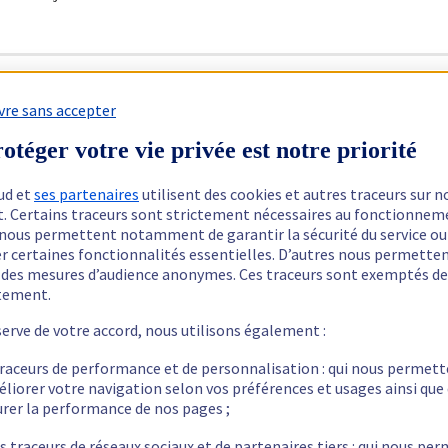
vre sans accepter
otéger votre vie privée est notre priorité
ir un VPS SSD plutôt qu'un VPS Cloud.
ud et
ses partenaires
utilisent des cookies et autres traceurs sur n
t. Certains traceurs sont strictement nécessaires au fonctionnem
pour le web/sql à cause des temps de latence.
ls nous permettent notamment de garantir la sécurité du service ou
er certaines fonctionnalités essentielles. D’autres nous permette
r des mesures d’audience anonymes. Ces traceurs sont exemptés de
tement.
serve de votre accord, nous utilisons également :
traceurs de performance et de personnalisation : qui nous permet
éliorer votre navigation selon vos préférences et usages ainsi que
rer la performance de nos pages ;
s traceurs de réseaux sociaux et de partenaires tiers : qui nous pe