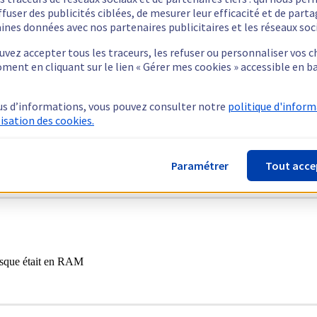
ffuser des publicités ciblées, de mesurer leur efficacité et de part
ines données avec nos partenaires publicitaires et les réseaux soc
vez accepter tous les traceurs, les refuser ou personnaliser vos c
ment en cliquant sur le lien « Gérer mes cookies » accessible en b
us d’informations, vous pouvez consulter notre
politique d'infor
lisation des cookies.
d ram à plus de ram.
Paramétrer
Tout acce
isque était en RAM