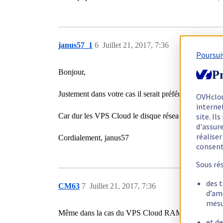
janus57_1
6
Juillet 21, 2017, 7:36
Poursui
Bonjour,
Pr
Justement dans votre cas il serait préférable d'avo
OVHclo
interne
Car dur les VPS Cloud le disque réseau est pas bien 
site. I
d'assur
réalise
Cordialement, janus57
consen
Sous ré
des 
CM63
7
Juillet 21, 2017, 7:36
d’am
mesu
Même dans la cas du VPS Cloud RAM?
et de