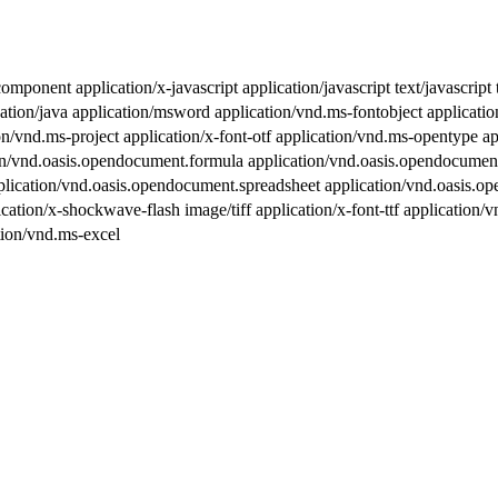
nent application/x-javascript application/javascript text/javascript te
lication/java application/msword application/vnd.ms-fontobject applic
ion/vnd.ms-project application/x-font-otf application/vnd.ms-opentype 
on/vnd.oasis.opendocument.formula application/vnd.oasis.opendocumen
plication/vnd.oasis.opendocument.spreadsheet application/vnd.oasis.op
ation/x-shockwave-flash image/tiff application/x-font-ttf application
tion/vnd.ms-excel