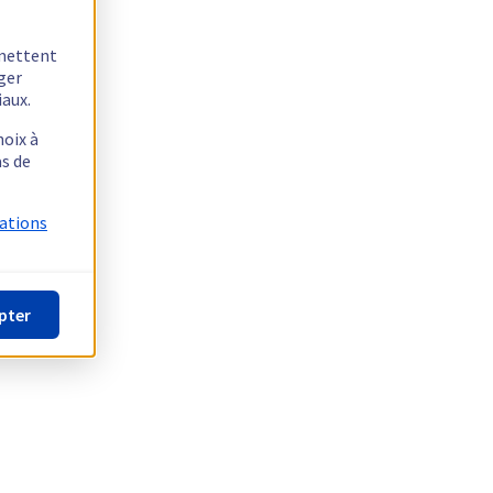
rmettent
ager
iaux.
hoix à
as de
mations
pter