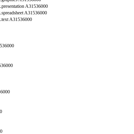
t.presentation A31536000
t.spreadsheet A31536000
t.text A31536000
1536000
1536000
36000
0
00