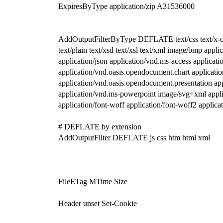
ExpiresByType application/zip A31536000
AddOutputFilterByType DEFLATE text/css text/x-compo
text/plain text/xsd text/xsl text/xml image/bmp app
application/json application/vnd.ms-access applicat
application/vnd.oasis.opendocument.chart applicati
application/vnd.oasis.opendocument.presentation ap
application/vnd.ms-powerpoint image/svg+xml applic
application/font-woff application/font-woff2 applica
# DEFLATE by extension
AddOutputFilter DEFLATE js css htm html xml
FileETag MTime Size
Header unset Set-Cookie