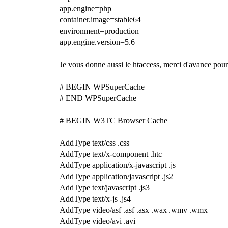
app.engine=php
container.image=stable64
environment=production
app.engine.version=5.6
Je vous donne aussi le htaccess, merci d'avance pour
# BEGIN WPSuperCache
# END WPSuperCache
# BEGIN W3TC Browser Cache
AddType text/css .css
AddType text/x-component .htc
AddType application/x-javascript .js
AddType application/javascript .js2
AddType text/javascript .js3
AddType text/x-js .js4
AddType video/asf .asf .asx .wax .wmv .wmx
AddType video/avi .avi