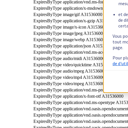
ExpiresByType application/vnd.ms-fontobject A31
mesu
ExpiresByType application/x-msdownload A31536
et de
ExpiresByType image/gif A31536000
de di
ExpiresByType application/x-gzip A31536000
certa
ExpiresByType image/x-icon A31536000
ExpiresByType image/jpeg A31536000
Vous pou
ExpiresByType image/webp A31536000
tout mo
ExpiresByType application/json A31536000
page.
ExpiresByType application/vnd.ms-access A31536
Pour pl
ExpiresByType audio/midi A31536000
de d'uti
ExpiresByType video/quicktime A31536000
ExpiresByType audio/mpeg A31536000
ExpiresByType video/mp4 A31536000
ExpiresByType video/mpeg A31536000
ExpiresByType application/vnd.ms-project A31536
ExpiresByType application/x-font-otf A31536000
ExpiresByType application/vnd.ms-opentype A315
ExpiresByType application/vnd.oasis.opendocumen
ExpiresByType application/vnd.oasis.opendocumen
ExpiresByType application/vnd.oasis.opendocumen
ExpiresByType application/vnd.oasis.opendocumen