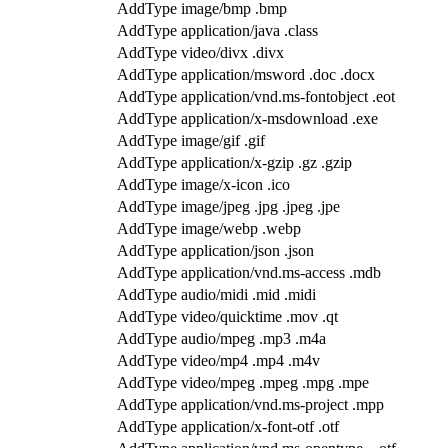
AddType image/bmp .bmp
AddType application/java .class
AddType video/divx .divx
AddType application/msword .doc .docx
AddType application/vnd.ms-fontobject .eot
AddType application/x-msdownload .exe
AddType image/gif .gif
AddType application/x-gzip .gz .gzip
AddType image/x-icon .ico
AddType image/jpeg .jpg .jpeg .jpe
AddType image/webp .webp
AddType application/json .json
AddType application/vnd.ms-access .mdb
AddType audio/midi .mid .midi
AddType video/quicktime .mov .qt
AddType audio/mpeg .mp3 .m4a
AddType video/mp4 .mp4 .m4v
AddType video/mpeg .mpeg .mpg .mpe
AddType application/vnd.ms-project .mpp
AddType application/x-font-otf .otf