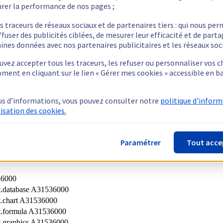
536000
rer la performance de nos pages ;
000
s traceurs de réseaux sociaux et de partenaires tiers : qui nous pe
ffuser des publicités ciblées, de mesurer leur efficacité et de part
ines données avec nos partenaires publicitaires et les réseaux soc
vez accepter tous les traceurs, les refuser ou personnaliser vos c
ment en cliquant sur le lien « Gérer mes cookies » accessible en b
000
us d’informations, vous pouvez consulter notre
politique d'infor
lisation des cookies.
Paramétrer
Tout acce
000
36000
t.database A31536000
t.chart A31536000
t.formula A31536000
t.graphics A31536000