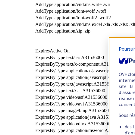
AddType application/vnd.ms-write .wri
AddType application/font-woff .woff
AddType application/font-woff2 .woff2
AddType application/vnd.ms-excel .xla .xls .xlsx .xl
AddType application/zip .zip
Poursui
ExpiresActive On
ExpiresByType text/css A31536000
Pr
ExpiresByType text/x-component A31536000
ExpiresByType application/x-javascript A31536000
OVHclo
ExpiresByType application/javascript A31536000
interne
ExpiresByType text/javascript A31536000
site. I
ExpiresByType text/x-js A31536000
d'assur
ExpiresByType video/asf A31536000
réalise
ExpiresByType video/avi A31536000
consen
ExpiresByType image/bmp A31536000
Sous ré
ExpiresByType application/java A31536000
ExpiresByType video/divx A31536000
des 
ExpiresByType application/msword A31536000
d’am