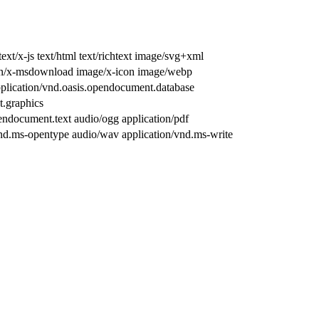
xt/x-js text/html text/richtext image/svg+xml
ation/x-msdownload image/x-icon image/webp
application/vnd.oasis.opendocument.database
t.graphics
endocument.text audio/ogg application/pdf
/vnd.ms-opentype audio/wav application/vnd.ms-write