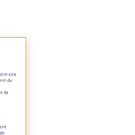
otre site
ent du
nt de
tent
 de