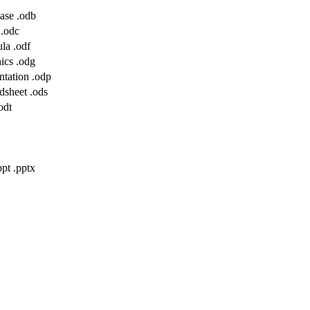
ase .odb
 .odc
la .odf
ics .odg
tation .odp
dsheet .ods
odt
pt .pptx