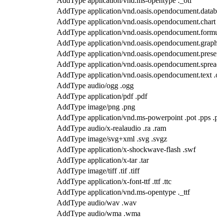
AddType application/vnd.ms-opentype ._otf
AddType application/vnd.oasis.opendocument.datab
AddType application/vnd.oasis.opendocument.chart
AddType application/vnd.oasis.opendocument.formu
AddType application/vnd.oasis.opendocument.graph
AddType application/vnd.oasis.opendocument.presen
AddType application/vnd.oasis.opendocument.sprea
AddType application/vnd.oasis.opendocument.text .
AddType audio/ogg .ogg
AddType application/pdf .pdf
AddType image/png .png
AddType application/vnd.ms-powerpoint .pot .pps .p
AddType audio/x-realaudio .ra .ram
AddType image/svg+xml .svg .svgz
AddType application/x-shockwave-flash .swf
AddType application/x-tar .tar
AddType image/tiff .tif .tiff
AddType application/x-font-ttf .ttf .ttc
AddType application/vnd.ms-opentype ._ttf
AddType audio/wav .wav
AddType audio/wma .wma