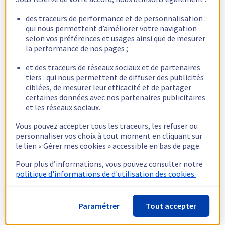
des traceurs de performance et de personnalisation :
qui nous permettent d’améliorer votre navigation
selon vos préférences et usages ainsi que de mesurer
la performance de nos pages ;
et des traceurs de réseaux sociaux et de partenaires
tiers : qui nous permettent de diffuser des publicités
ciblées, de mesurer leur efficacité et de partager
(Ajoutez des screenshots si cela peut faciliter la compréhension de
certaines données avec nos partenaires publicitaires
votre situation)
et les réseaux sociaux.
Vous pouvez accepter tous les traceurs, les refuser ou
personnaliser vos choix à tout moment en cliquant sur
le lien « Gérer mes cookies » accessible en bas de page.
fritz2cat
2
Août 23, 2023, 3:57
Pour plus d’informations, vous pouvez consulter notre
politique d'informations de d'utilisation des cookies.
J'ai fini dans le désespérance par erreur de Souscrire 4
hébergements , 1 domaine en plus, une option mail pro, et dans
Paramétrer
Tout accepter
tous ça de résilier 2 hébergements et perdre la posibilite de