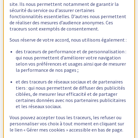
site. Ils nous permettent notamment de garantir la
sécurité du service ou d'assurer certaines
fonctionnalités essentielles. D’autres nous permettent
de réaliser des mesures d’audience anonymes. Ces
traceurs sont exemptés de consentement.
Sous réserve de votre accord, nous utilisons également :
des traceurs de performance et de personnalisation :
qui nous permettent d’améliorer votre navigation
selon vos préférences et usages ainsi que de mesurer
la performance de nos pages ;
Une idée d'où le problème peut venir ?
Merci par avance !
et des traceurs de réseaux sociaux et de partenaires
tiers : qui nous permettent de diffuser des publicités
ciblées, de mesurer leur efficacité et de partager
certaines données avec nos partenaires publicitaires
et les réseaux sociaux.
fritz2cat
2
Mars 2, 2022, 3:36
Vous pouvez accepter tous les traceurs, les refuser ou
personnaliser vos choix à tout moment en cliquant sur
le lien « Gérer mes cookies » accessible en bas de page.
Une idée d'où le problème peut venir ?