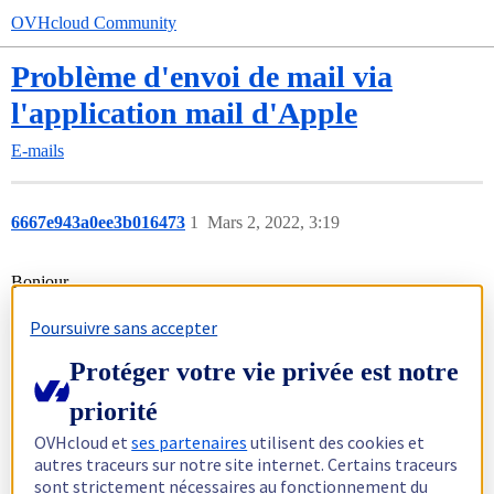
OVHcloud Community
Problème d'envoi de mail via
l'application mail d'Apple
E-mails
6667e943a0ee3b016473
1
Mars 2, 2022, 3:19
Bonjour,
Je viens de configurer une adresse mail OVH et de l'ajouter à ma
Poursuivre sans accepter
boite Mail Apple.
Je reçois des mails sans problème mais impossible d'en envoyer.
Protéger votre vie privée est notre
Ce message d'erreur s'affiche :
priorité
OVHcloud et
ses partenaires
utilisent des cookies et
autres traceurs sur notre site internet. Certains traceurs
Voici mes réglages de serveur :
sont strictement nécessaires au fonctionnement du