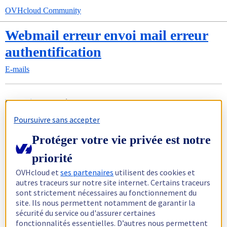
OVHcloud Community
Webmail erreur envoi mail erreur
authentification
E-mails
FrancoisG78
1
Février 7, 2023, 1:28
Poursuivre sans accepter
Bonjour,
Protéger votre vie privée est notre
Impossible d'envoyer des mails à partir du webmail (ni via outlook
d'ailleurs).
priorité
Message d'erreur comme quoi il y a une erreur d'authentification.
OVHcloud et
ses partenaires
utilisent des cookies et
J'ai le problème depuis vendredi dernier.
autres traceurs sur notre site internet. Certains traceurs
A noter, aucun changement de mon côté donc je dirais que le
sont strictement nécessaires au fonctionnement du
problème vient d'ovh,
site. Ils nous permettent notamment de garantir la
Je reçois les mails,
sécurité du service ou d'assurer certaines
Ticket ouvert sans réponse depuis samedi dans mon espace.
fonctionnalités essentielles. D’autres nous permettent