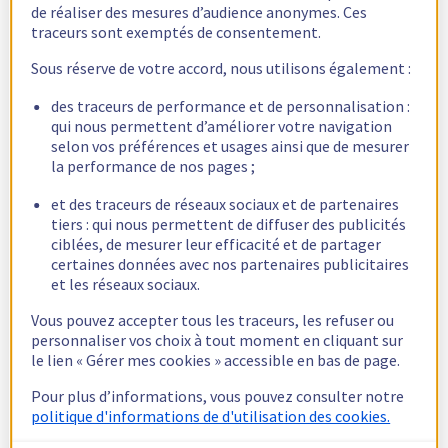
Merci d'avance ça impacte très durement mon travail là.
de réaliser des mesures d’audience anonymes. Ces
traceurs sont exemptés de consentement.
Sous réserve de votre accord, nous utilisons également :
FrancoisG78
2
Février 7, 2023, 1:37
des traceurs de performance et de personnalisation :
qui nous permettent d’améliorer votre navigation
selon vos préférences et usages ainsi que de mesurer
Bon en fouillant sur le forum je viens de tomber sur un post parlant
la performance de nos pages ;
d'un possible blocage pour spam.
Après vérification, effectivement mon email est bloqué pour spam
et des traceurs de réseaux sociaux et de partenaires
tiers : qui nous permettent de diffuser des publicités
??
ciblées, de mesurer leur efficacité et de partager
Il n'y a aucune raison à cela,
certaines données avec nos partenaires publicitaires
Comment résoudre le problème SVP ?
et les réseaux sociaux.
Merci d'avance,
Vous pouvez accepter tous les traceurs, les refuser ou
personnaliser vos choix à tout moment en cliquant sur
le lien « Gérer mes cookies » accessible en bas de page.
FrancoisG78
3
Février 7, 2023, 1:42
Pour plus d’informations, vous pouvez consulter notre
politique d'informations de d'utilisation des cookies.
Bon bah a priori faut aller dans le compte et "debloquer" le mail, ce