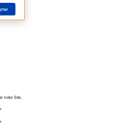
pter
e votre Site.
*
*