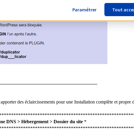
Paramétrer
Tout acce
_________________________________________
us apporter des éclaircissements pour une Installation complète et propre d
********************************************************
ne DNS > Hébergement > Dossier du site
*
********************************************************