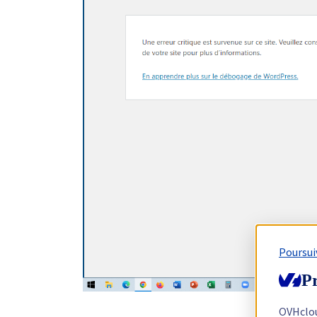
Poursui
Pr
OVHclo