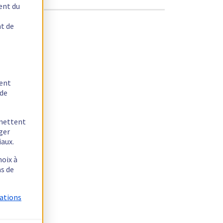
ent du
nt de
tent
 de
rmettent
ager
iaux.
hoix à
as de
mations