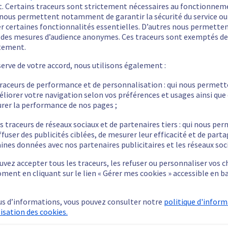
t. Certains traceurs sont strictement nécessaires au fonctionnem
ls nous permettent notamment de garantir la sécurité du service ou
er certaines fonctionnalités essentielles. D’autres nous permette
r des mesures d’audience anonymes. Ces traceurs sont exemptés de
tement.
serve de votre accord, nous utilisons également :
UGIN l’un après l’autre.
traceurs de performance et de personnalisation : qui nous permet
éliorer votre navigation selon vos préférences et usages ainsi que
S en erreur, dossier PLUGINS**
rer la performance de nos pages ;
 à J
de ce guide.
s traceurs de réseaux sociaux et de partenaires tiers : qui nous pe
ffuser des publicités ciblées, de mesurer leur efficacité et de part
ines données avec nos partenaires publicitaires et les réseaux soc
vez accepter tous les traceurs, les refuser ou personnaliser vos c
ment en cliquant sur le lien « Gérer mes cookies » accessible en b
us d’informations, vous pouvez consulter notre
politique d'infor
lisation des cookies.