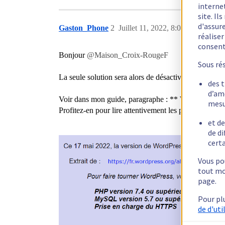
interne
site. I
d'assur
Gaston_Phone
2
Juillet 11, 2022, 8:06
réalise
consen
Bonjour
@Maison_Croix-RougeF
Sous ré
La seule solution sera alors de désactiver chaque PL
des 
d’am
Voir dans mon guide, paragraphe : ** W - PLUGIN
mesu
Profitez-en pour lire attentivement les paragraphes
A
et de
de di
certa
Vous pou
tout mo
page.
Pour pl
de d'uti