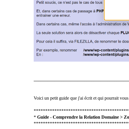
_________________________________________
Voici un petit guide que j'ai écrit et qui pourrait vo
*****************************************
*
Guide - Comprendre la Relation Domaine > Zo
*****************************************